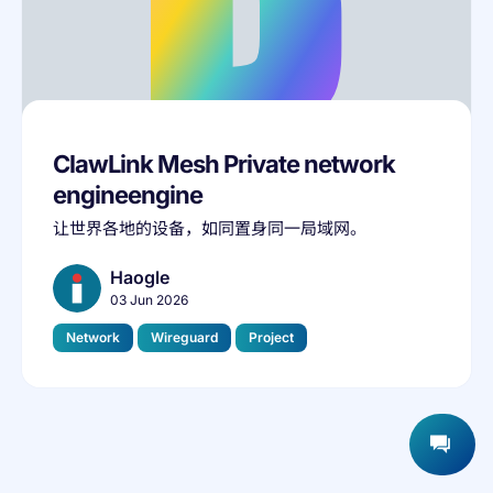
ClawLink Mesh Private network
engineengine
让世界各地的设备，如同置身同一局域网。
Haogle
03 Jun 2026
Network
Wireguard
Project